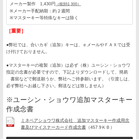
メーカー製作 1,430円
（税別\1,300）
※メーカー手配納期：約２週間
※マスターキー等特殊なキーは除く
［重要］
●弊社では、合いカギ（追加）キーは、ｅメールやＦＡＸでは受
け付けておりません。
●マスターキーの複製（追加）は必ず（株）ユーシン・ショウワ
指定の念書が必要ですので、下記よりダウンロードして、簡易
書留などで郵送願うか、弊社へご持参願います。（引渡しは、
必ず弊社へお越し下さい。郵送などは致しません）
※ユーシン・ショウワ追加マスターキー
作成念書
ミネベアショウワ株式会社 追加マスターキー作成用念
書及びマイスナーカード作成念書
（457.9ＫＢ）