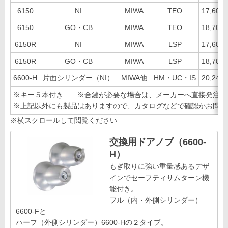
6150
NI
MIWA
TEO
17,60
6150
GO・CB
MIWA
TEO
18,70
6150R
NI
MIWA
LSP
17,60
6150R
GO・CB
MIWA
LSP
18,70
6600-H
片面シリンダー（NI）
MIWA他
HM・UC・IS
20,24
※キー５本付き ※合鍵が必要な場合は、メーカーへ直接発注と
※上記以外にも製品はありますので、カタログなどで確認かお問い
※横スクロールして閲覧ください
交換用ドアノブ（6600-
H）
もぎ取りに強い重量感あるデザ
インでセーフティサムターン機
能付き。
フル（内・外側シリンダー）
6600-Fと
ハーフ（外側シリンダー）6600-Hの２タイプ。