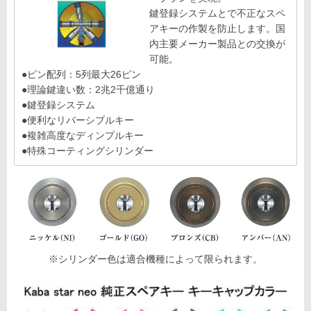
鍵登録システムとで不正なスペ
アキーの作製を防止します。国
内主要メーカー製品との交換が
可能。
●ピン配列：5列最大26ピン
●理論鍵違い数：2兆2千億通り
●鍵登録システム
●便利なリバーシブルキー
●複雑高度なディンプルキー
●特殊コーティングシリンダー
※シリンダー色は適合機種によって限られます。