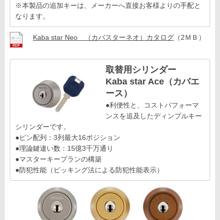
※本製品の追加キーは、メーカーへ直接お客様よりの手配と
なります。
Kaba star Neo （カバスターネオ）カタログ
（2ＭＢ）
取替用シリンダー
Kaba star Ace（カバエ
ース）
●利便性と、コストパフォーマ
ンスを追及したディンプルキー
シリンダーです。
●ピン配列：3列最大16ポジション
●理論鍵違い数：15億3千万通り
●マスターキープランの構築
●防犯性能（ピッキング法による防犯性能表示）