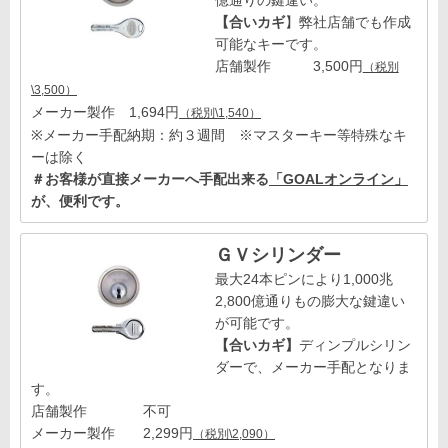
億通りの鍵違い。
【合いカギ
】弊社店舗でも作成
可能なキーです。
店舗製作 3,500円
（税別
\3,500）
メーカー製作 1,694円
（税別\1,540）
※メーカー手配納期：約３週間 ※マスターキー等特殊なキ
ーは除く
＃お客様が直接メーカーへ手配出来る
「GOALオンライン」
が、便利です。
ＧＶシリンダー
最大24本ピンにより1,000兆
2,800億通りもの膨大な鍵違い
が可能です。
【合いカギ】
ディンプルシリン
ダーで、メーカー手配となりま
す。
店舗製作 不可
メーカー製作 2,299円
（税別\2,090）