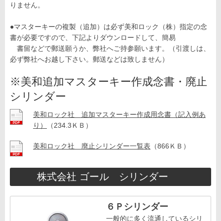
りません。
●マスターキーの複製（追加）は必ず美和ロック（株）指定の念
書が必要ですので、下記よりダウンロードして、簡易
書留などで郵送願うか、弊社へご持参願います。（引渡しは、
必ず弊社へお越し下さい。郵送などは致しません）
※美和追加マスターキー作成念書・廃止
シリンダー
美和ロック社 追加マスターキー作成用念書（記入例あ
り）
（234.3ＫＢ）
美和ロック社 廃止シリンダー一覧表
（866ＫＢ）
株式会社 ゴール シリンダー
６Ｐシリンダー
一般的に多く流通しているシリ