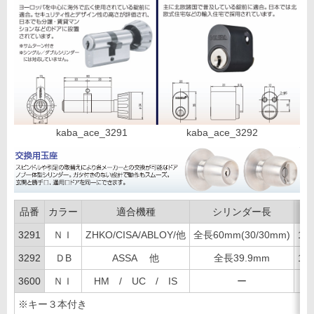
kaba_ace_3291 kaba_ace_3292
品番
カラー
適合機種
シリンダー長
3291
ＮＩ
ZHKO/CISA/ABLOY/他
全長60mm(30/30mm)
12
3292
ＤB
ASSA 他
全長39.9mm
12
3600
ＮＩ
HM / UC / IS
ー
9
※キー３本付き