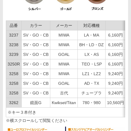
品番
カラー
メーカー
対応機種
価
3237
SV・GO・CB
MIWA
LA・MA
6,160円（税
3238
SV・GO・CB
MIWA
BH・LD・DZ
6,160円（税
3239
SV・GO・CB
GOAL
LX・AS
6,160円（税
3250R
SV・GO・CB
MIWA
TEO・LSP
6,160円（税
3258
SV・GO・CB
MIWA
LZ1・LZ2
9,240円（税
3258
SV・GO・CB
GOAL
AD・TX
9,240円（税
3258
SV・GO・CB
古代
チューブラ
9,240円（税
3262
鏡面G
Kwikset/Titan
780・980
10,560円（
※キー３本付き
※横スクロールして閲覧ください