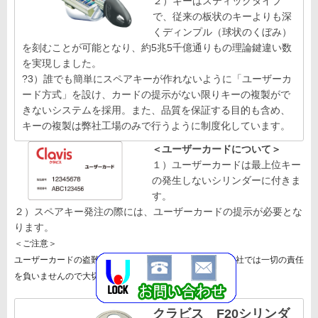
２）キーはスティックタイプ
で、従来の板状のキーよりも深
くディンプル（球状のくぼみ）
を刻むことが可能となり、約5兆5千億通りもの理論鍵違い数
を実現しました。
?3）誰でも簡単にスペアキーが作れないように「ユーザーカ
ード方式」を設け、カードの提示がない限りキーの複製がで
きないシステムを採用。また、品質を保証する目的も含め、
キーの複製は弊社工場のみで行うように制度化しています。
＜ユーザーカードについて＞
１）ユーザーカードは最上位キー
の発生しないシリンダーに付きま
す。
２）スペアキー発注の際には、ユーザーカードの提示が必要とな
ります。
＜ご注意＞
ユーザーカードの盗難などによる不正使用に関しては、当社では一切の責任
を負いませんので大切に保管してください。
クラビス F20シリンダ