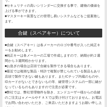
う。
■セキュリティの高いシリンダーに交換する事で、建物の価値を
上げる事ができます。
■マスターキー装置などの管理し易いシステムなどをご提案致し
ます。
合鍵（スペアキー）について
■合鍵（スペアキー）は各メーカーのロゴや番号が入った純正キ
ーをお勧めします。
■純正キーは各メーカーの工場で作成しますので、納期が約２週
間から３週間程かかります。
■お急ぎの場合は店頭で合鍵を製作できる場合もあります。
■最近では複雑な製品・特許で複製が禁じられている製品もあり
店頭で製作できない鍵もあります。またICチップ内蔵のものや、
IDカードがないとできないもの等、鍵管理システムの一部に鍵が
なっているものもありますので注意が必要です。
■弊社では、弊社管理物件を除き、エンドユーザー様からの合鍵
のご注文はｅメールやＦＡＸでは受け付けておりません。お電話
でお問い合わせいただき、ご来店いただきますようお願い申し上