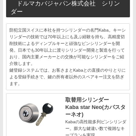
ドルマカバジャパン株式会社 シリン
ダー
防犯立国スイスに本社を持つシリンダーの名門Kaba。キーシ
リンダーの技術では70年以上にも及ぶ経験を持ち、高精度切
削技術によるディンプルキーと頑強なピンシリンダーを開
発。日本でも30年以上に渡りシリンダー開発と製造を行って
おり、国内主要メーカーとの交換が可能なシリンダーをご紹
介致します。
鍵登録システムでは、お客さまとKabaとの直接のやりとりに
よる登録手続きで、鍵の所有者以外のスペアキー注文を防ぎ
ます。
取替用シリンダー
Kaba star Neo(カバスタ
ーネオ)
Kabaの高性能多列ピンシリンダ
ー。膨大な鍵違い数で複雑なキ
ープランを実現。