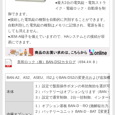
●最大2台の電気錠・電気ストラ
イク・電磁ロック・自動扉を制
御できます。
●接続した電気錠の種類を自動的に判別することができます。
自動判別した電気錠の種類はメモリに記憶され、電源を落と
しても消えません。
●JEM-A端子を備えていますので、HAシステムとの接続が容
易にできます。
美和ロック（株）BAN-DS2カタログ
（694.4ＫＢ）
BAN-A2、AS2、ASEU、IS2よりBAN-DS2の変更点および追加機能
１）設定で盤面操作ボタンの有効無効を選択可能
本体
２）バッテリーはオプションなります（BAN・D・
３）設定で通常制御、2台一括制御、インターロ
１）オプション基板 BAN-D・RO (施解錠出力
２）バッテリーユニット BAN-D・BAT【変更】
内臓オプション