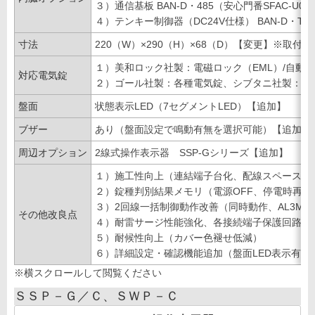
３）通信基板 BAN-D・485（安心門番SFAC-U
４）テンキー制御器（DC24V仕様） BAN-D・T
寸法
220（W）×290（H）×68（D）【変更】※取付
１）美和ロック社製：電磁ロック（EML）/自動扉（A
対応電気錠
２）ゴール社製：各種電気錠、シブタニ社製：各種
盤面
状態表示LED（7セグメントLED）【追加】
ブザー
あり（盤面設定で鳴動有無を選択可能）【追加】
周辺オプション
2線式操作表示器 SSP-Gシリーズ【追加】
１）施工性向上（連結端子台化、配線スペース拡
２）錠種判別結果メモリ（電源OFF、停電時再判
３）2回線一括制御動作改善（同時動作、AL3M
その他改良点
４）耐雷サージ性能強化、各接続端子保護回路強
５）耐候性向上（カバー色褪せ低減）
６）詳細設定・確認機能追加（盤面LED表示有無
※横スクロールして閲覧ください
ＳＳＰ－Ｇ／Ｃ、ＳＷＰ－Ｃ