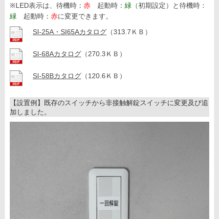
※LED表示は、待機時：
赤
起動時：
緑
（
初期設定）と待機時：
緑
起動時：
赤
に変更できます。
SI-25A・SI65Aカタログ
（313.7ＫＢ）
SI-68Aカタログ
（270.3ＫＢ）
SI-58Bカタログ
（120.6ＫＢ）
【設置例】既存のスイッチから非接触解錠スイッチに変更及び追
加しました。