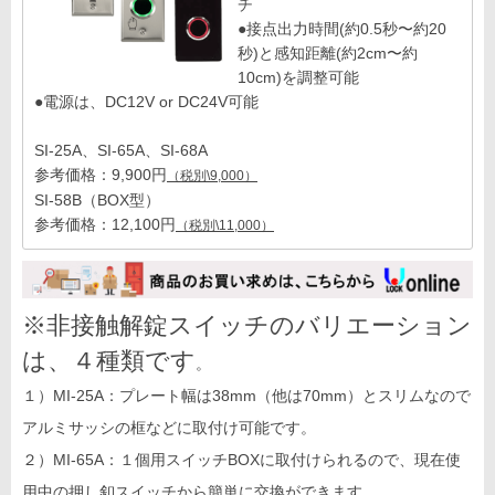
チ
●接点出力時間(約0.5秒〜約20
秒)と感知距離(約2cm〜約
10cm)を調整可能
●電源は、DC12V or DC24V可能
SI-25A、SI-65A、SI-68A
参考価格：9,900円
（税別\9,000）
SI-58B（BOX型）
参考価格：12,100円
（税別\11,000）
※非接触解錠スイッチのバリエーション
は、４種類です
。
１）MI-25A：プレート幅は38mm（他は70mm）とスリムなので
アルミサッシの框などに取付け可能です。
２）MI-65A：１個用スイッチBOXに取付けられるので、現在使
用中の押し釦スイッチから簡単に交換ができます。