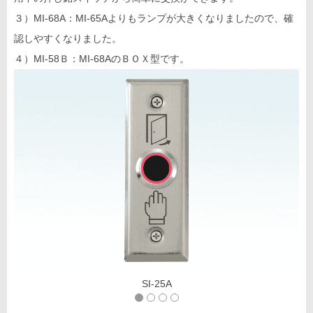
３）MI-68A：MI-65Aよりもランプが大きくなりましたので、確
認しやすくなりました。
４）MI-58Ｂ：MI-68AのＢＯＸ型です。
SI-25A