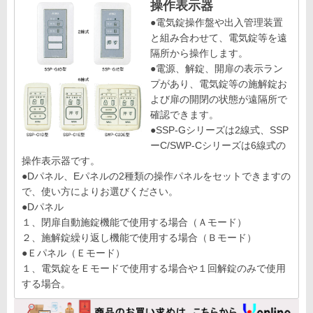
操作表示器
●電気錠操作盤や出入管理装置
と組み合わせて、電気錠等を遠
隔所から操作します。
●電源、解錠、開扉の表示ラン
プがあり、電気錠等の施解錠お
よび扉の開閉の状態が遠隔所で
確認できます。
●SSP-Gシリーズは2線式、SSP
ーC/SWP-Cシリーズは6線式の
操作表示器です。
●Dパネル、Eパネルの2種類の操作パネルをセットできますの
で、使い方によりお選びください。
●Dパネル
１、閉扉自動施錠機能で使用する場合（Ａモード）
２、施解錠繰り返し機能で使用する場合（Ｂモード）
●Ｅパネル（Ｅモード）
１、電気錠をＥモードで使用する場合や１回解錠のみで使用
する場合。