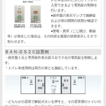
入室できるよう電気錠の制御を
行います。
●操作盤の表示ランプで施解錠
および扉の開閉の状態が確認で
きます。
●警報・異常（こじ開け、断線
等）が発生した場合は、その内容を盤面の状態表示ＬＥＤで
知らせます。
ＢＡＮ-ＤＳ２Ｃ設置例
・操作盤１台と専用操作表示器３台で２台の電気錠を制御しま
す。
・トイレ未使用時は両方の扉とも施錠しています。
・どちらかの居室で解錠ボタンを押すと、その居室側のトイレの