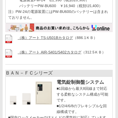
電源装置PW-24 \22,990（税別\20,900）
バッテリーPW-BU600 ￥16,940（税別\15,400）
注）PW-24の電源装置にはPW-BU600のバッテリーは含まれ
ておりません。
（株）アート TS-U501Bカタログ
（886.1ＫＢ）
（株）アート AIR-S401/S402カタログ
（312.5ＫＢ）
ＢＡＮ－ＦＣシリーズ
電気錠制御盤システム
■1回線から最大8回線まで対応
する柔軟なシステム構成が可能
です。
■1/2/4/6/8のフレキシブルな回
線構成です。
■国内ロックメーカーのほとんどの電気錠に対応しています。