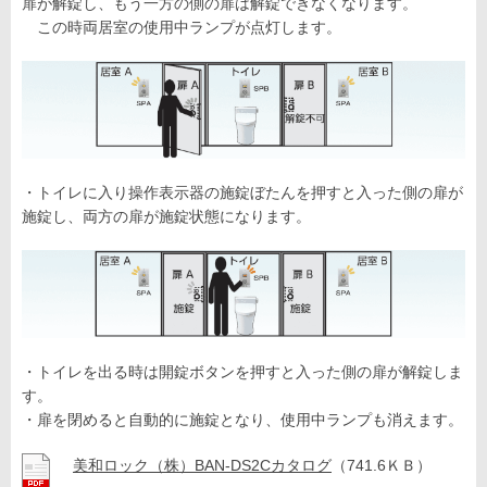
扉が解錠し、もう一方の側の扉は解錠できなくなります。
この時両居室の使用中ランプが点灯します。
・トイレに入り操作表示器の施錠ぼたんを押すと入った側の扉が
施錠し、両方の扉が施錠状態になります。
・トイレを出る時は開錠ボタンを押すと入った側の扉が解錠しま
す。
・扉を閉めると自動的に施錠となり、使用中ランプも消えます。
美和ロック（株）BAN-DS2Cカタログ
（741.6ＫＢ）