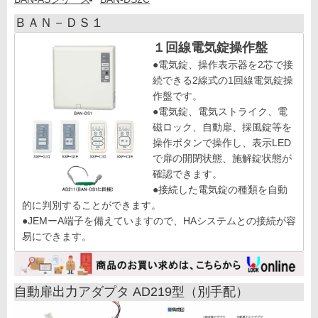
ＢＡＮ－ＤＳ１
１回線電気錠操作盤
●電気錠、操作表示器を2芯で接
続できる2線式の1回線電気錠操
作盤です。
●電気錠、電気ストライク、電
磁ロック、自動扉、採風錠等を
操作ボタンで操作し、表示LED
で扉の開閉状態、施解錠状態が
確認できます。
●接続した電気錠の種類を自動
的に判別することができます。
●JEMーA端子を備えていますので、HAシステムとの接続が容
易にできます。
自動扉出力アダプタ AD219型（別手配）