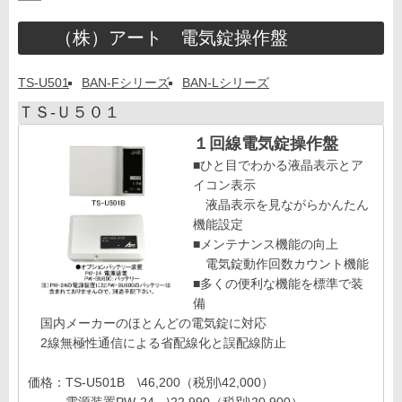
（株）アート 電気錠操作盤
TS-U501
BAN-Fシリーズ
BAN-Lシリーズ
ＴＳ-Ｕ５０１
１回線電気錠操作盤
■ひと目でわかる液晶表示とア
イコン表示
液晶表示を見ながらかんたん
機能設定
■メンテナンス機能の向上
電気錠動作回数カウント機能
■多くの便利な機能を標準で装
備
国内メーカーのほとんどの電気錠に対応
2線無極性通信による省配線化と誤配線防止
価格：TS-U501B \46,200（税別\42,000）