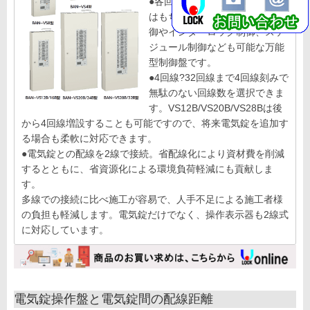
●各回線独立して制御すること
はもちろん、複数回線の一括制
御やインターロック制御、スケ
ジュール制御なども可能な万能
型制御盤です。
●4回線?32回線まで4回線刻みで
無駄のない回線数を選択できま
す。VS12B/VS20B/VS28Bは後
から4回線増設することも可能ですので、将来電気錠を追加す
る場合も柔軟に対応できます。
●電気錠との配線を2線で接続。省配線化により資材費を削減
するとともに、省資源化による環境負荷軽減にも貢献しま
す。
多線での接続に比べ施工が容易で、人手不足による施工者様
の負担も軽減します。電気錠だけでなく、操作表示器も2線式
に対応しています。
電気錠操作盤と電気錠間の配線距離