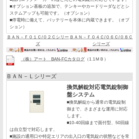
■オプション基板の追加で、テンキーやカードリーダなどとシ
ステムアップも可能です。（オプション）
■停電時に備えて、バッテリーを本体に内蔵できます。（オプ
ション）
ＢＡＮ－Ｆ０１Ｃ/０２Ｃシリー
ＢＡＮ－Ｆ０４Ｃ/０６Ｃ/０８Ｃ
ズ
シリーズ
（株）アート BAN-FCカタログ
（1.1ＭＢ）
ＢＡＮ－Ｌシリーズ
換気解錠対応電気錠制御
盤システム
■換気解錠から通常の電気錠制
御まで、さまざまな運用に対応
します。
■10-40回線まで面付型、50回線
は自立型で対応します。
■施設の通用口や特定エリアの出入口の電気錠の状態などを常