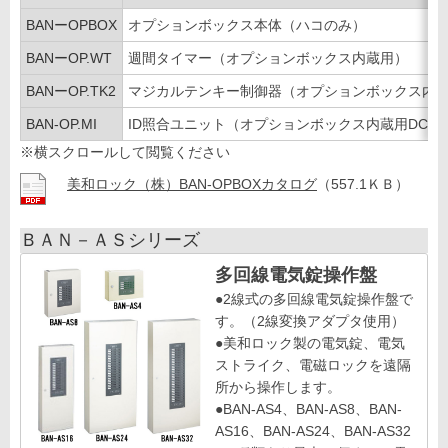
BANーOPBOX
オプションボックス本体（ハコのみ）
BANーOP.WT
週間タイマー（オプションボックス内蔵用）
BANーOP.TK2
マジカルテンキー制御器（オプションボックス内蔵用
BAN-OP.MI
ID照合ユニット（オプションボックス内蔵用DC24
※横スクロールして閲覧ください
美和ロック（株）BAN-OPBOXカタログ
（557.1ＫＢ）
ＢＡＮ－ＡＳシリーズ
多回線電気錠操作盤
●2線式の多回線電気錠操作盤で
す。（2線変換アダプタ使用）
●美和ロック製の電気錠、電気
ストライク、電磁ロックを遠隔
所から操作します。
●BAN-AS4、BAN-AS8、BAN-
AS16、BAN-AS24、BAN-AS32