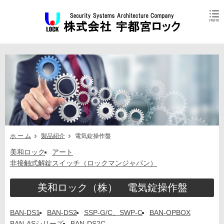
電気錠操作盤
ホ ー ム
製品紹介
電気錠操作盤
美和ロック
アート
非接触式解錠スイッチ（ロックマンジャパン）
美和ロック（株） 電気錠操作盤
BAN-DS1
BAN-DS2
SSP-G/C、SWP-C
BAN-OPBOX
BAN-ASシリーズ
BAN-DS2C