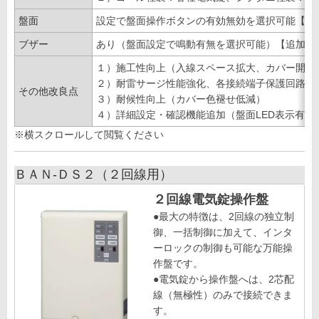
盤面
設定で盤面操作ボタンの有効無効を選択可能【追
ブザー
あり（盤面設定で鳴動有無を選択可能）【追加】
１）施工性向上（入線スペース拡大、カバー開閉
２）耐雷サージ性能強化、各接続端子保護回路強
その他改良点
３）耐候性向上（カバー色褪せ低減）
４）詳細設定・確認機能追加（盤面LED表示有無
※横スクロールして閲覧ください
ＢＡＮ-ＤＳ２（２回線用）
２回線電気錠操作盤
●最大の特徴は、2回線の独立制
御、一括制御に加えて、インタ
ーロックの制御も可能な万能操
作盤です。
●電気錠から操作盤へは、2芯配
線（無極性）のみで接続できま
す。